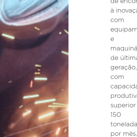
de enco
à inovaç
com
equipam
e
maquiná
de últim
geração
com
capacid
produtiv
superior
150
tonelad
por mês