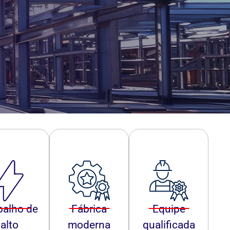
balho de
Fábrica
Equipe
alto
moderna
qualificada