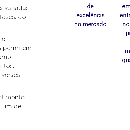
de
em
s variadas
excelência
ent
fases: do
no mercado
no
p
 e
s permitem
m
como
qu
ntos,
iversos
etimento
a um de