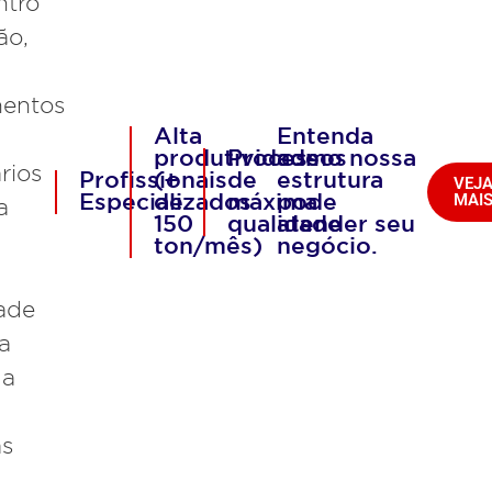
ntro
ão,
entos
Alta
Entenda
produtividade
Processos
como nossa
rios
Profissionais
(+
de
estrutura
VEJ
MAI
Especializados
de
máxima
pode
a
150
qualidade
atender seu
,
ton/mês)
negócio.
ade
a
 a
as
.