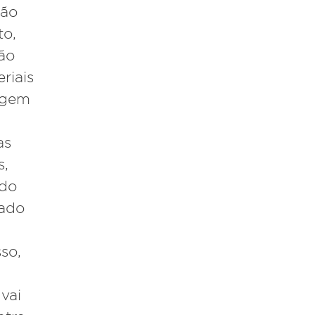
ção
to,
ão
riais
agem
as
s
,
ndo
ado
so,
 vai