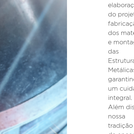
elabora
do proje
fabricaç
dos mate
e mont
das
Estrutur
Metálica
garanti
um cuid
integral.
Além dis
nossa
tradição