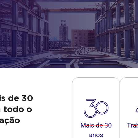
s de 30
m todo o
uação
Mais de 30
Tra
anos