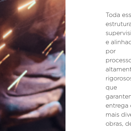
Toda es
estrutur
supervi
e alinha
por
process
altamen
rigoroso
que
garante
entrega
mais div
obras, d