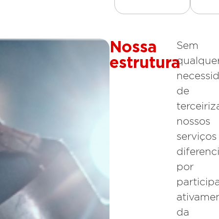
Nossa
Sem
estrutura
qualque
necessi
de
terceiri
nossos
serviços
diferen
por
partici
ativame
da