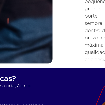
pequeno
grande
porte,
sempre
dentro 
prazo, 
máxima
qualidad
eficiênci
icas?
 a criação e a