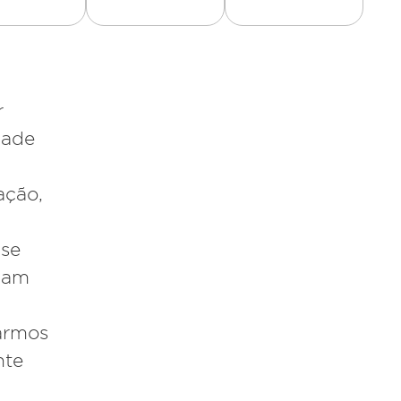
r
dade
zação,
 se
ciam
parmos
nte