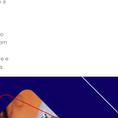
 a
do
com
e e
a.